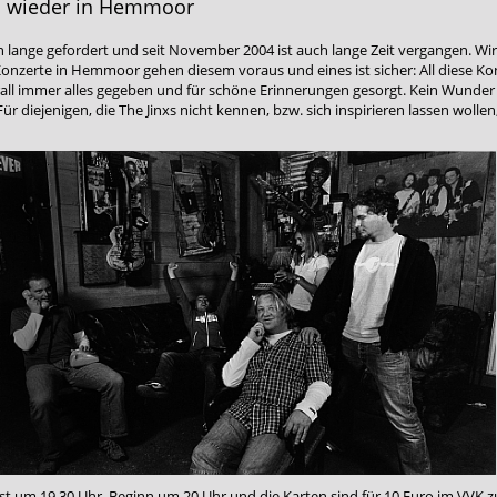
ch wieder in Hemmoor
on lange gefordert und seit November 2004 ist auch lange Zeit vergangen. Wi
onzerte in Hemmoor gehen diesem voraus und eines ist sicher: All diese Kon
erall immer alles gegeben und für schöne Erinnerungen gesorgt. Kein Wunder
 diejenigen, die The Jinxs nicht kennen, bzw. sich inspirieren lassen wollen,
s ist um 19.30 Uhr, Beginn um 20 Uhr und die Karten sind für 10 Euro im VVK 