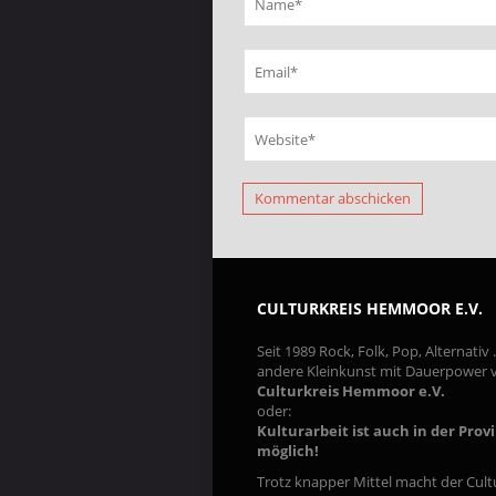
CULTURKREIS HEMMOOR E.V.
Seit 1989 Rock, Folk, Pop, Alternativ
andere Kleinkunst mit Dauerpower
Culturkreis Hemmoor e.V.
oder:
Kulturarbeit ist auch in der Prov
möglich!
Trotz knapper Mittel macht der Cult