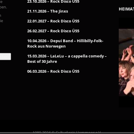
23.10.2026 – Rock Disco Ü55
le
pen.
HEIMAT
21.11.2026 – The Jinxs
n
ie
22.01.2027 – Rock Disco Ü55
26.02.2027 – Rock Disco Ü55
10.04.2026 – Depui Band – Hillibilly-Folk-
Rock aus Norwegen
15.03.2026 – LaLeLu – a cappella comedy –
chen
Best of 30 Jahre
06.03.2026 – Rock Disco Ü55
1989-2024 © Culturkreis Hemmoor e.V.