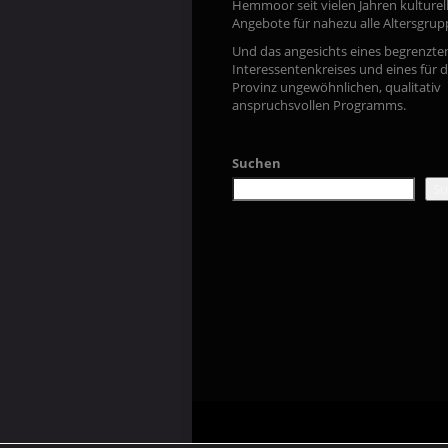
Hemmoor seit vielen Jahren kulturel
Angebote für nahezu alle Altersgrup
Und das angesichts eines begrenzte
Interessentenkreises und eines für d
Provinz ungewöhnlichen, qualitativ
anspruchsvollen Programms.
Suchen
Su