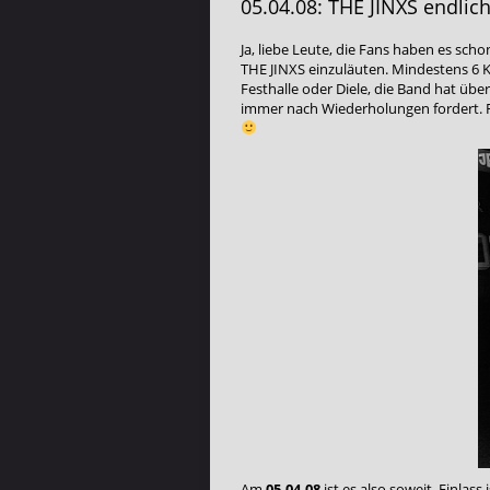
05.04.08: THE JINXS endli
Ja, liebe Leute, die Fans haben es sch
THE JINXS einzuläuten. Mindestens 6 K
Festhalle oder Diele, die Band hat üb
immer nach Wiederholungen fordert. Für
Am
05.04.08
ist es also soweit. Einlas