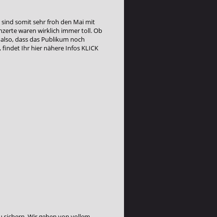
r sind somit sehr froh den Mai mit
zerte waren wirklich immer toll. Ob
 also, dass das Publikum noch
 findet Ihr hier nähere Infos
KLICK
zu sichern. Wir gehen von vollem