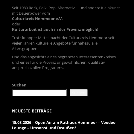
Seit 1989 Rock, Folk, Pop, Alternativ … und andere Kleinkunst
mit Dauerpower vom
Culturkreis Hemmoor e.V.
oder:
Kulturarbeit ist auch in der Provinz möglich!
Trotz knapper Mittel macht der Culturkreis Hemmoor seit
vielen Jahren kulturelle Angebote für nahezu alle
Altersgruppen.
Und das angesichts eines begrenzten Interessentenkreises
und eines für die Provinz ungewöhnlichen, qualitativ
anspruchsvollen Programms.
Suchen
Suchen
NEUESTE BEITRÄGE
15.08.2026 – Open Air am Rathaus Hemmoor – Voodoo
Lounge – Umsonst und Draußen!