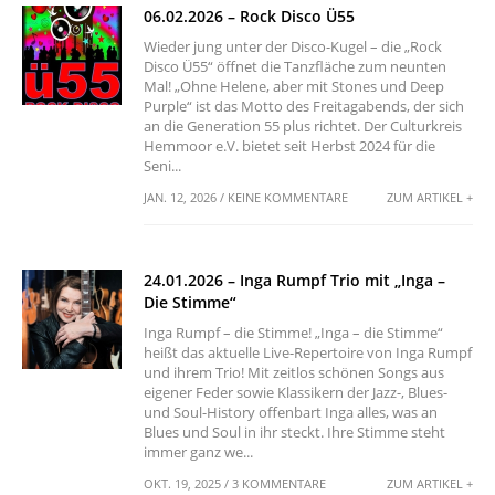
06.02.2026 – Rock Disco Ü55
Wieder jung unter der Disco-Kugel – die „Rock
Disco Ü55“ öffnet die Tanzfläche zum neunten
Mal! „Ohne Helene, aber mit Stones und Deep
Purple“ ist das Motto des Freitagabends, der sich
an die Generation 55 plus richtet. Der Culturkreis
Hemmoor e.V. bietet seit Herbst 2024 für die
Seni...
JAN. 12, 2026 / KEINE KOMMENTARE
ZUM ARTIKEL +
24.01.2026 – Inga Rumpf Trio mit „Inga –
Die Stimme“
Inga Rumpf – die Stimme! „Inga – die Stimme“
heißt das aktuelle Live-Repertoire von Inga Rumpf
und ihrem Trio! Mit zeitlos schönen Songs aus
eigener Feder sowie Klassikern der Jazz-, Blues-
und Soul-History offenbart Inga alles, was an
Blues und Soul in ihr steckt. Ihre Stimme steht
immer ganz we...
OKT. 19, 2025 / 3 KOMMENTARE
ZUM ARTIKEL +