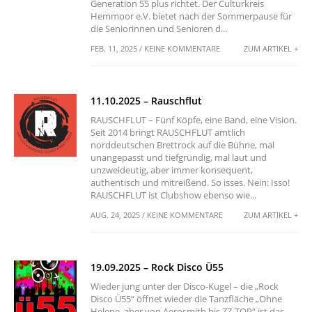
Generation 55 plus richtet. Der Culturkreis
Hemmoor e.V. bietet nach der Sommerpause für
die Seniorinnen und Senioren d...
FEB. 11, 2025 / KEINE KOMMENTARE
ZUM ARTIKEL +
11.10.2025 – Rauschflut
RAUSCHFLUT – Fünf Köpfe, eine Band, eine Vision.
Seit 2014 bringt RAUSCHFLUT amtlich
norddeutschen Brettrock auf die Bühne, mal
unangepasst und tiefgründig, mal laut und
unzweideutig, aber immer konsequent,
authentisch und mitreißend. So isses. Nein: Isso!
RAUSCHFLUT ist Clubshow ebenso wie...
AUG. 24, 2025 / KEINE KOMMENTARE
ZUM ARTIKEL +
19.09.2025 – Rock Disco Ü55
Wieder jung unter der Disco-Kugel – die „Rock
Disco Ü55“ öffnet wieder die Tanzfläche „Ohne
Helene, aber von Aerosmith bis ZZ-TOP“ ist das