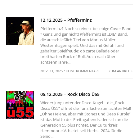
12.12.2025 – Pfefferminz
Pfefferminz? Noch so eine x-beliebige Cover Band
? Ganz und gar nicht! Pfefferminz ist „DIE“ Band,
die ausschließlich Titel von Marius Müller
Westernhagen spielt. Und das mit Gefühl und
geballter Spielfreude: ob zarte Ballade oder
brettharten Rock n`Roll. Auch nach über
achtzehn Jahre...
NOV. 11, 2025 / KEINE KOMMENTARE
ZUM ARTIKEL +
05.12.2025 – Rock Disco Ü55
Wieder jung unter der Disco-Kugel – die „Rock
Disco Ü55“ öffnet die Tanzfläche zum achten Mal!
„Ohne Helene, aber mit Stones und Deep Purple“
ist das Motto des Freitagabends, der sich an die
Generation 55 plus richtet. Der Culturkreis
Hemmoor e.V. bietet seit Herbst 2024 für die
Senio...