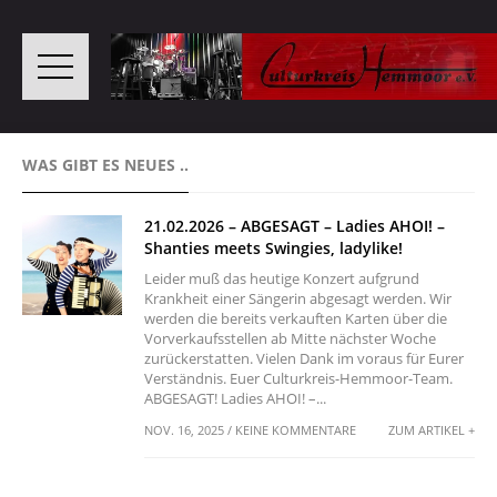
WAS GIBT ES NEUES ..
21.02.2026 – ABGESAGT – Ladies AHOI! –
Shanties meets Swingies, ladylike!
Leider muß das heutige Konzert aufgrund
Krankheit einer Sängerin abgesagt werden. Wir
werden die bereits verkauften Karten über die
Vorverkaufsstellen ab Mitte nächster Woche
zurückerstatten. Vielen Dank im voraus für Eurer
Verständnis. Euer Culturkreis-Hemmoor-Team.
ABGESAGT! Ladies AHOI! –...
NOV. 16, 2025 / KEINE KOMMENTARE
ZUM ARTIKEL +