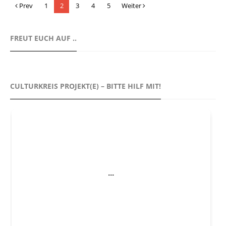
Prev
1
2
3
4
5
Weiter
FREUT EUCH AUF ..
CULTURKREIS PROJEKT(E) – BITTE HILF MIT!