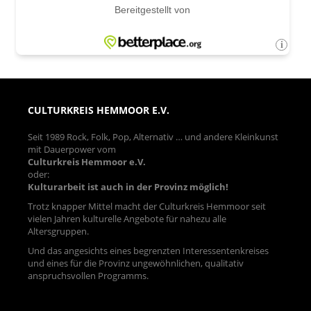
CULTURKREIS HEMMOOR E.V.
Seit 1989 Rock, Folk, Pop, Alternativ … und andere Kleinkunst
mit Dauerpower vom
Culturkreis Hemmoor e.V.
oder:
Kulturarbeit ist auch in der Provinz möglich!
Trotz knapper Mittel macht der Culturkreis Hemmoor seit
vielen Jahren kulturelle Angebote für nahezu alle
Altersgruppen.
Und das angesichts eines begrenzten Interessentenkreises
und eines für die Provinz ungewöhnlichen, qualitativ
anspruchsvollen Programms.