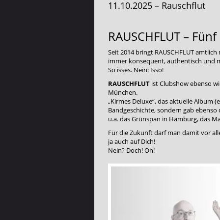
11.10.2025 – Rauschflut
RAUSCHFLUT – Fünf K
Seit 2014 bringt
RAUSCHFLUT
amtlich 
immer konsequent, authentisch und m
So isses. Nein: Isso!
RAUSCHFLUT
ist Clubshow ebenso wi
München.
„Kirmes Deluxe“, das aktuelle Album (
Bandgeschichte, sondern gab ebenso de
u.a. das Grünspan in Hamburg, das Ma
Für die Zukunft darf man damit vor al
ja auch auf Dich!
Nein? Doch! Oh!