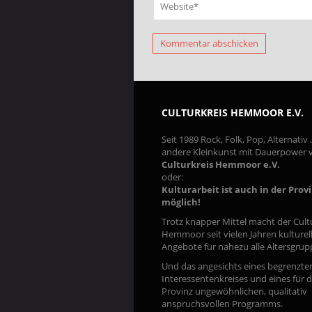
CULTURKREIS HEMMOOR E.V.
Seit 1989 Rock, Folk, Pop, Alternativ
andere Kleinkunst mit Dauerpower
Culturkreis Hemmoor e.V.
oder:
Kulturarbeit ist auch in der Prov
möglich!
Trotz knapper Mittel macht der Cult
Hemmoor seit vielen Jahren kulturel
Angebote für nahezu alle Altersgrup
Und das angesichts eines begrenzte
Interessentenkreises und eines für d
Provinz ungewöhnlichen, qualitativ
anspruchsvollen Programms.