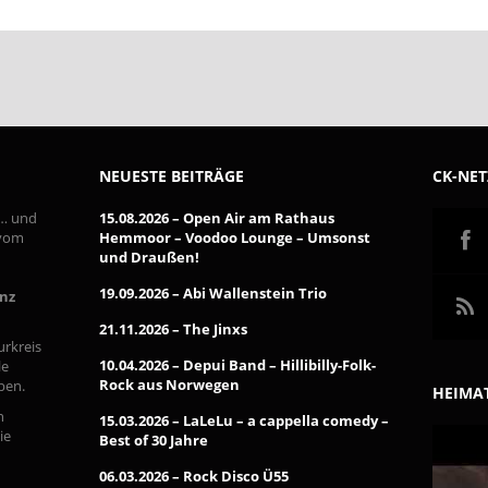
NEUESTE BEITRÄGE
CK-NE
 … und
15.08.2026 – Open Air am Rathaus
 vom
Hemmoor – Voodoo Lounge – Umsonst
und Draußen!
19.09.2026 – Abi Wallenstein Trio
inz
21.11.2026 – The Jinxs
urkreis
10.04.2026 – Depui Band – Hillibilly-Folk-
le
Rock aus Norwegen
pen.
HEIMAT
n
15.03.2026 – LaLeLu – a cappella comedy –
ie
Best of 30 Jahre
06.03.2026 – Rock Disco Ü55