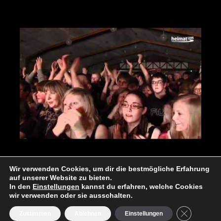
Wir verwenden Cookies, um dir die bestmögliche Erfahrung
auf unserer Website zu bieten.
In den
Einstellungen
kannst du erfahren, welche Cookies
wir verwenden oder sie ausschalten.
1989-2024 © Culturkreis Hemmoor e.V.
.. with a little help of ->
we-rock-IT (Webhosting)!
GDPR Cooki
Zustimmen
Ablehnen
Einstellungen