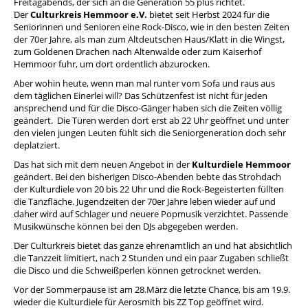
Freitagabends, der sich an die Generation 55 plus richtet.
Der
Culturkreis Hemmoor e.V.
bietet seit Herbst 2024 für die
Seniorinnen und Senioren eine Rock-Disco, wie in den besten Zeiten
der 70er Jahre, als man zum Altdeutschen Haus/Klatt in die Wingst,
zum Goldenen Drachen nach Altenwalde oder zum Kaiserhof
Hemmoor fuhr, um dort ordentlich abzurocken.
Aber wohin heute, wenn man mal runter vom Sofa und raus aus
dem täglichen Einerlei will? Das Schützenfest ist nicht für jeden
ansprechend und für die Disco-Gänger haben sich die Zeiten völlig
geändert. Die Türen werden dort erst ab 22 Uhr geöffnet und unter
den vielen jungen Leuten fühlt sich die Seniorgeneration doch sehr
deplatziert.
Das hat sich mit dem neuen Angebot in der
Kulturdiele Hemmoor
geändert. Bei den bisherigen Disco-Abenden bebte das Strohdach
der Kulturdiele von 20 bis 22 Uhr und die Rock-Begeisterten füllten
die Tanzfläche. Jugendzeiten der 70er Jahre leben wieder auf und
daher wird auf Schlager und neuere Popmusik verzichtet. Passende
Musikwünsche können bei den DJs abgegeben werden.
Der Culturkreis bietet das ganze ehrenamtlich an und hat absichtlich
die Tanzzeit limitiert, nach 2 Stunden und ein paar Zugaben schließt
die Disco und die Schweißperlen können getrocknet werden.
Vor der Sommerpause ist am 28.März die letzte Chance, bis am 19.9.
wieder die Kulturdiele für Aerosmith bis ZZ Top geöffnet wird.