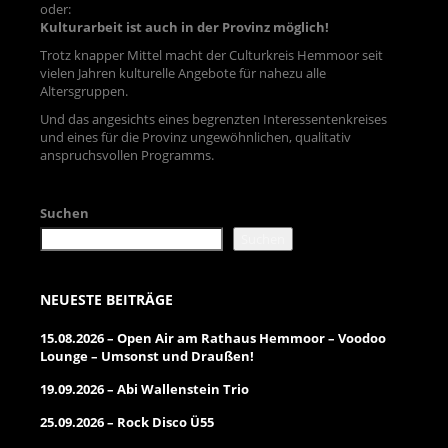
oder:
Kulturarbeit ist auch in der Provinz möglich!
Trotz knapper Mittel macht der Culturkreis Hemmoor seit
vielen Jahren kulturelle Angebote für nahezu alle
Altersgruppen.
Und das angesichts eines begrenzten Interessentenkreises
und eines für die Provinz ungewöhnlichen, qualitativ
anspruchsvollen Programms.
Suchen
Suchen
NEUESTE BEITRÄGE
15.08.2026 – Open Air am Rathaus Hemmoor – Voodoo
Lounge – Umsonst und Draußen!
19.09.2026 – Abi Wallenstein Trio
25.09.2026 – Rock Disco Ü55