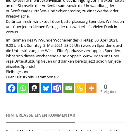
Blühwiese für mehr Artenvielfalt, die Anbringung von Insektenhotels
an der Stirnseite der Außenfassade sowie die Umwandlung der
Außenfassade (Straßen- und Schienenseite) zu einer Werbe- oder
Kreativfläche.
Dafür sammeln wir aktuell über
betterplace.org
Spenden. Wir freuen
uns über jeden kleinen Betrag, der uns weiterhilft. Vielen Dank im
voraus.
Im Rahmen des WirWunderWochenendes (Freitag, 30. April 2021,
9:00 Uhr bis Sonntag, 2. Mai 2021, 23:59 Uhr) werden Spenden durch
die Unterstützung der Weser-Elbe Sparkasse verdoppelt. Spenden
lohnt sich dieses Wochenende also doppelt. Wir würden uns über
rege Unterstützung freuen und danken bereits jetzt schon für jede
einzelne Spende!
Bleibt gesund!
Euer Culturkreis Hemmoor e.V.
0
Freigaben
HINTERLASSE EINEN KOMMENTAR