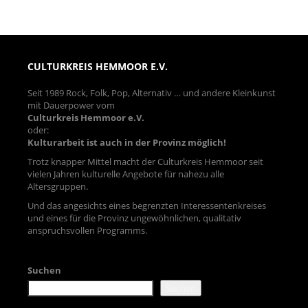
CULTURKREIS HEMMOOR E.V.
Seit 1989 Rock, Folk, Pop, Alternativ … und andere Kleinkunst
mit Dauerpower vom
Culturkreis Hemmoor e.V.
oder:
Kulturarbeit ist auch in der Provinz möglich!
Trotz knapper Mittel macht der Culturkreis Hemmoor seit
vielen Jahren kulturelle Angebote für nahezu alle
Altersgruppen.
Und das angesichts eines begrenzten Interessentenkreises
und eines für die Provinz ungewöhnlichen, qualitativ
anspruchsvollen Programms.
Suchen
Suchen