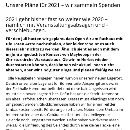
Unsere Pläne für 2021 – wir sammeln Spenden
2021 geht bisher fast so weiter wie 2020 –
nämlich mit Veranstaltungsabsagen und -
verschiebungen.
Für den Juli hatten wir geplant, dass Open Air am Rathaus mit
Die Toten Ärzte
nachzuholen, aber leider scheint es auch
dieses Jahr nichts zu werden. Ähnlich sieht es auch mit dem
im Juni angedachten Konzert von
Maybebop
in der
Christuskirche Warstade aus. Ob wir im Herbst wieder
durchstarten können, das können wir aktuell noch nicht
absehen, aber wir sind guter Dinge und planen fleißig weiter.
Tolle Neuigkeiten hingegen haben wir von unserem neuen Lagerort.
Da sich unser alter Lagerort für Bühnenteile, Absperrgitter usw. in
der Festhalle Hemmoor befindet und diese bald abgerissen wird,
musste ein neuer Lagerort her. Dafür hat uns die Stadt Hemmoor
ein altes Trafohäuschen überlassen. Dieses muss allerdings erst noch
umgebaut werden. Glücklicherweise haben wir für einen Teil der
Umbaukosten bereits Förderungen erhalten. Neben dem Umbau im
Inneren sollen aber das Gebäude selbst und das umliegende
Gelände noch umgestaltet werden. Dafür haben wir diverse Ideen
wie z.B. die Einfriedung des Geländes durch eine kleine Hecke, eine