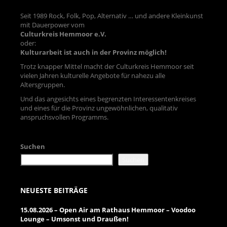
Seit 1989 Rock, Folk, Pop, Alternativ … und andere Kleinkunst
mit Dauerpower vom
Culturkreis Hemmoor e.V.
oder:
Kulturarbeit ist auch in der Provinz möglich!
Trotz knapper Mittel macht der Culturkreis Hemmoor seit
vielen Jahren kulturelle Angebote für nahezu alle
Altersgruppen.
Und das angesichts eines begrenzten Interessentenkreises
und eines für die Provinz ungewöhnlichen, qualitativ
anspruchsvollen Programms.
Suchen
Suchen
NEUESTE BEITRÄGE
15.08.2026 – Open Air am Rathaus Hemmoor – Voodoo
Lounge – Umsonst und Draußen!