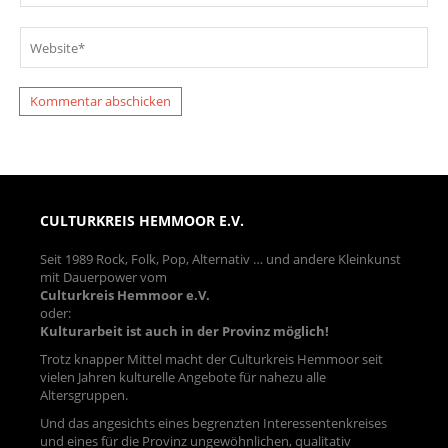
CULTURKREIS HEMMOOR E.V.
Seit 1989 Rock, Folk, Pop, Alternativ … und andere Kleinkunst
mit Dauerpower vom
Culturkreis Hemmoor e.V.
oder:
Kulturarbeit ist auch in der Provinz möglich!
Trotz knapper Mittel macht der Culturkreis Hemmoor seit
vielen Jahren kulturelle Angebote für nahezu alle
Altersgruppen.
Und das angesichts eines begrenzten Interessentenkreises
und eines für die Provinz ungewöhnlichen, qualitativ