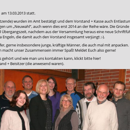
am 13.03.2013 statt.
rsitzende) wurden im Amt bestätigt und dem Vorstand + Kasse auch Entlastun
gen um „Neuwahl“, auch wenn dies erst 2014 an der Reihe wäre. Die Gründe
nd Übergangszeit, nachdem aus der Versammlung heraus eine neue Schriftfü
 Engeln, die damit auch den Vorstand insgesamt verjüngt ;-).
fer, gerne insbesondere junge, kräftige Männer, die auch mal mit anpacken.
em macht unser Zusammensein immer Spaß! Meldet Euch also gerne!
ns gehört und wie man uns kontakten kann,
klickt bitte hier!
and + Beisitzer (die anwesend waren).