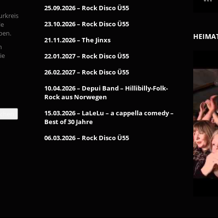
25.09.2026 – Rock Disco Ü55
urkreis
23.10.2026 – Rock Disco Ü55
le
pen.
HEIMAT
21.11.2026 – The Jinxs
n
ie
22.01.2027 – Rock Disco Ü55
26.02.2027 – Rock Disco Ü55
10.04.2026 – Depui Band – Hillibilly-Folk-
Rock aus Norwegen
15.03.2026 – LaLeLu – a cappella comedy –
chen
Best of 30 Jahre
06.03.2026 – Rock Disco Ü55