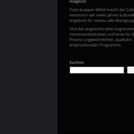
möglich!
Trotz knapper Mittel macht der Cult
Hemmoor seit vielen Jahren kulturel
Angebote für nahezu alle Altersgrup
Und das angesichts eines begrenzte
Interessentenkreises und eines für d
Provinz ungewöhnlichen, qualitativ
anspruchsvollen Programms.
Suchen
Su