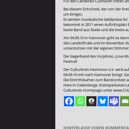
Für den Landkreis Cuxhaven treten an
Bei diesem Entscheid, der von der Kr
um Einiges.
Es winken musikalische Geldpreise für 
bekommt in 2011 einen Auftrittsplatz 
beste Band aus Stade und die beste a
Am 04.09.10 in Hannover geht es dann
das Landesfinale und im November dann
unterstützen mit der eigenen Stimme! E
Die Siegerband des Vorjahres „Love Ma
Festival!
Der Culturkreis Hemmoor e.V. wird auf
04.09.10 mit nach Hannover bringt. Da
Die Eintrittskarten zum Bandcontest a
Hess in Cadenberge, Kreissparkasse La
Culturkreis Homepage unter www.CULTU
HINTERLASSE EINEN KOMMENT