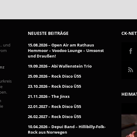
NEUESTE BEITRÄGE
CK-NE
 … und
15.08.2026 – Open Air am Rathaus
 vom
Hemmoor – Voodoo Lounge – Umsonst
und Draußen!
19.09.2026 – Abi Wallenstein Trio
inz
25.09.2026 – Rock Disco Ü55
urkreis
23.10.2026 – Rock Disco Ü55
le
pen.
HEIMAT
21.11.2026 – The Jinxs
n
ie
22.01.2027 – Rock Disco Ü55
26.02.2027 – Rock Disco Ü55
10.04.2026 – Depui Band – Hillibilly-Folk-
Rock aus Norwegen