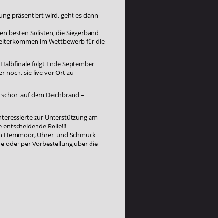
ng präsentiert wird, geht es dann
den besten Solisten, die Siegerband
s Weiterkommen im Wettbewerb für die
Halbfinale folgt Ende September
noch, sie live vor Ort zu
ch schon auf dem Deichbrand –
Interessierte zur Unterstützung am
 entscheidende Rolle!!!
der in Hemmoor, Uhren und Schmuck
de oder per Vorbestellung über die