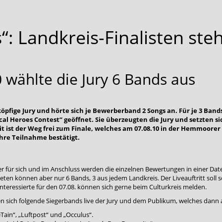
“: Landkreis-Finalisten steh
 wählte die Jury 6 Bands aus
2köpfige Jury und hörte sich je Bewerberband 2 Songs an. Für je 3 Ban
al Heroes Contest“ geöffnet. Sie überzeugten die Jury und setzten si
 ist der Weg frei zum Finale, welches am 07.08.10 in der Hemmoorer F
hre Teilnahme bestätigt.
 für sich und im Anschluss werden die einzelnen Bewertungen in einer Dat
en können aber nur 6 Bands, 3 aus jedem Landkreis. Der Liveauftritt soll sc
nteressierte für den 07.08. können sich gerne beim Culturkreis melden.
n sich folgende Siegerbands live der Jury und dem Publikum, welches dann 
Tain“, „Luftpost“ und „Occulus“.