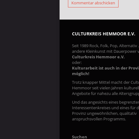
CULTURKREIS HEMMOOR E.V.
Seit 1989 Rock, Folk, Pop, Alternativ
andere Kleinkunst mit Dauerpower
Culturkreis Hemmoor e.V.
oder:
Kulturarbeit ist auch in der Prov
möglich!
Trotz knapper Mittel macht der Cult
Hemmoor seit vielen Jahren kulturel
Angebote für nahezu alle Altersgrup
Und das angesichts eines begrenzte
Interessentenkreises und eines für d
Provinz ungewöhnlichen, qualitativ
anspruchsvollen Programms.
Suchen