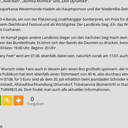
: „Axid Rain“, „Bomba Atomica“ und „Don Dynamite“.
eissparkasse Wesermünde-Hadeln als Hauptsponsor und der Niederelbe-Zeitu
3-4 Bands, ein von der Platzierung unabhängiger Sonderpreis, ein Preis für 
beim Deichbrand Festival und als Wichtigstes: Der Landkreis-Sieg, d.h. da
us Cuxhaven.
 im Kampf gegen andere Landkreis-Sieger um den nächsten Sieg! Nach dem 
 das Bundesfinale. Es lohnt sich den Bands die Daumen zu drücken, besser 
inlass: 19.00 Uhr, Beginn: 20 Uhr
ny Feet“ wird am 07.08. ebenfalls dabei sein, natürlich vorab am 17.07. au
 Wunsch vieler Fans auch in diesem Jahr einen Bus großteils sponsern, der 
s Publikum hat dort ebenfalls einen Stimmwert von 40 %, also durchaus eine
m 07.08. für 5 Euro sind ab dem 20. Juli erhältlich beim Jeansladen Schrö
mstedt, Altstadtbuchhandlung Otterndorf, Ticketservice Blumentritt in Sta
RKREIS.de. Dort findet man auch alle aktuellen Informationen.
0
Freigaben
AR