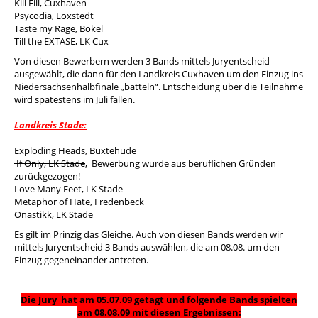
Kill Fill
, Cuxhaven
Psycodia
, Loxstedt
Taste my Rage
, Bokel
Till the EXTASE
, LK Cux
Von diesen Bewerbern werden 3 Bands mittels Juryentscheid
ausgewählt, die dann für den Landkreis Cuxhaven um den Einzug ins
Niedersachsenhalbfinale „batteln“. Entscheidung über die Teilnahme
wird spätestens im Juli fallen.
Landkreis Stade:
Exploding Heads
, Buxtehude
If Only, LK Stade
, Bewerbung wurde aus beruflichen Gründen
zurückgezogen!
Love Many Feet
, LK Stade
Metaphor of Hate
, Fredenbeck
Onastikk
, LK Stade
Es gilt im Prinzig das Gleiche. Auch von diesen Bands werden wir
mittels Juryentscheid 3 Bands auswählen, die am 08.08. um den
Einzug gegeneinander antreten.
Die Jury hat am 05.07.09 getagt und folgende Bands spielten
am 08.08.09 mit diesen Ergebnissen: