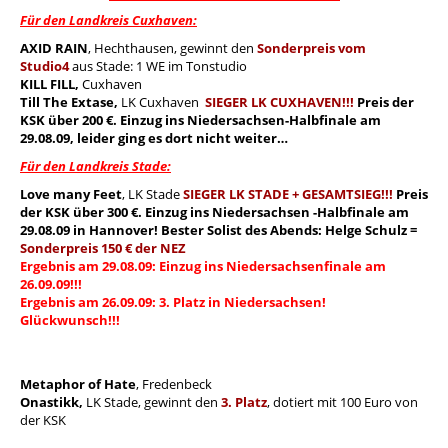
Für den Landkreis Cuxhaven:
AXID RAIN
,
Hechthausen, gewinnt den
Sonderpreis vom
Studio4
aus Stade: 1 WE im Tonstudio
KILL FILL,
Cuxhaven
Till The Extase
,
LK Cuxhaven
SIEGER LK CUXHAVEN!!!
Preis der
KSK über 200 €. Einzug ins Niedersachsen-Halbfinale am
29.08.09, leider ging es dort nicht weiter…
Für den Landkreis Stade:
Love many Feet
,
LK Stade
SIEGER LK STADE + GESAMTSIEG!!!
Preis
der KSK über 300 €. Einzug ins Niedersachsen -Halbfinale am
29.08.09 in Hannover! Bester Solist des Abends: Helge Schulz =
Sonderpreis 150 € der NEZ
Ergebnis am 29.08.09: Einzug ins Niedersachsenfinale am
26.09.09!!!
Ergebnis am 26.09.09: 3. Platz in Niedersachsen!
Glückwunsch!!!
Metaphor of Hate
, Fredenbeck
Onastikk,
LK Stade, gewinnt den
3. Platz
, dotiert mit 100 Euro von
der KSK