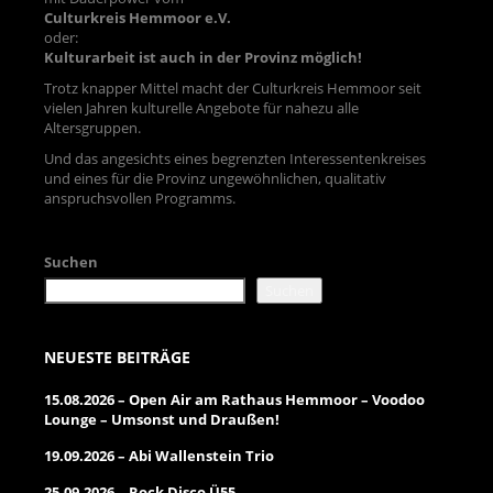
Culturkreis Hemmoor e.V.
oder:
Kulturarbeit ist auch in der Provinz möglich!
Trotz knapper Mittel macht der Culturkreis Hemmoor seit
vielen Jahren kulturelle Angebote für nahezu alle
Altersgruppen.
Und das angesichts eines begrenzten Interessentenkreises
und eines für die Provinz ungewöhnlichen, qualitativ
anspruchsvollen Programms.
Suchen
Suchen
NEUESTE BEITRÄGE
15.08.2026 – Open Air am Rathaus Hemmoor – Voodoo
Lounge – Umsonst und Draußen!
19.09.2026 – Abi Wallenstein Trio
25.09.2026 – Rock Disco Ü55