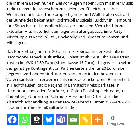
die in ihrem Leben nur ein Ziel vor Augen haben: Sich mit ihrer Musik
in die Herzen der Menschen zu spielen. Wolff Reichert – The
Wolfman macht das Trio komplett; James und Wolff trafen sich auf
der Bühne des bekannten Rock’n’Roll Musicals „Buddy“ in Hamburg.
Ihre Show besteht aus alten Klassikern aus den 50ern bis hin zu
aktuellen Hits, natürlich dem eigenen Stil angepasst. Eine Party-
Mischung aus Rock`n`Roll, Rockabilly und Blues zum Tanzen und
Mitsingen.
Das Konzert beginnt um 20 Uhr am 7. Februar in der Festhalle in
Hemmoor-Basbeck. Kulturdiele, Einlass ist ab 19.30 Uhr. Die Karten
kosten im VVK 12,50 Euro (Abendkasse 15 Euro). Hingewiesen sei auf
das günstige Kontingent von Partnerkarten, die für 20 Euro, aber
begrenzt vorhanden sind. Karten kann man in den bekannten
Vorverkaufsstellen erwerben, also in Stade Ticketpoint Blumentritt,
in Hechthausen Radio Patjens, in Lamstedt Kreissparkasse, in
Hemmoor Jeansladen Schröder, in Osten Postshop Lehmann, in
Cadenberge Uhren und Schmuck Hess und in Otterndorf die
Altstadtbuchhandlung. Kartenservice (abends) unter 0172-8787646
bzw. online über info@culturkreis.de
0
Freigaben