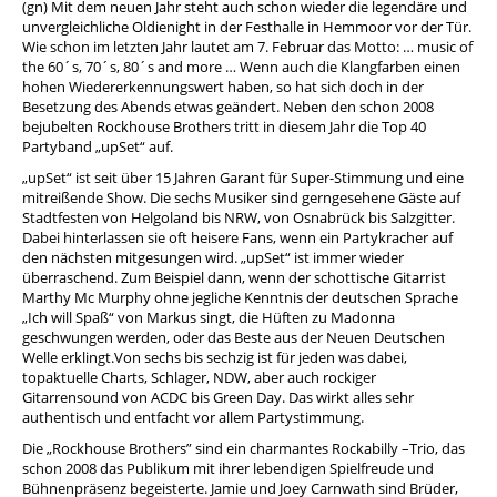
(gn) Mit dem neuen Jahr steht auch schon wieder die legendäre und
unvergleichliche Oldienight in der Festhalle in Hemmoor vor der Tür.
Wie schon im letzten Jahr lautet am 7. Februar das Motto: … music of
the 60´s, 70´s, 80´s and more … Wenn auch die Klangfarben einen
hohen Wiedererkennungswert haben, so hat sich doch in der
Besetzung des Abends etwas geändert. Neben den schon 2008
bejubelten Rockhouse Brothers tritt in diesem Jahr die Top 40
Partyband „upSet“ auf.
„upSet“ ist seit über 15 Jahren Garant für Super-Stimmung und eine
mitreißende Show. Die sechs Musiker sind gerngesehene Gäste auf
Stadtfesten von Helgoland bis NRW, von Osnabrück bis Salzgitter.
Dabei hinterlassen sie oft heisere Fans, wenn ein Partykracher auf
den nächsten mitgesungen wird. „upSet“ ist immer wieder
überraschend. Zum Beispiel dann, wenn der schottische Gitarrist
Marthy Mc Murphy ohne jegliche Kenntnis der deutschen Sprache
„Ich will Spaß“ von Markus singt, die Hüften zu Madonna
geschwungen werden, oder das Beste aus der Neuen Deutschen
Welle erklingt.Von sechs bis sechzig ist für jeden was dabei,
topaktuelle Charts, Schlager, NDW, aber auch rockiger
Gitarrensound von ACDC bis Green Day. Das wirkt alles sehr
authentisch und entfacht vor allem Partystimmung.
Die „Rockhouse Brothers” sind ein charmantes Rockabilly –Trio, das
schon 2008 das Publikum mit ihrer lebendigen Spielfreude und
Bühnenpräsenz begeisterte. Jamie und Joey Carnwath sind Brüder,