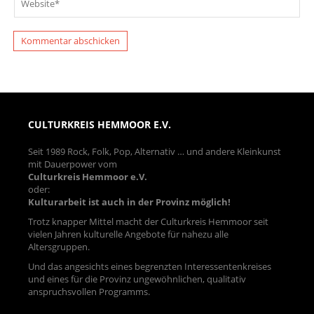
CULTURKREIS HEMMOOR E.V.
Seit 1989 Rock, Folk, Pop, Alternativ … und andere Kleinkunst
mit Dauerpower vom
Culturkreis Hemmoor e.V.
oder:
Kulturarbeit ist auch in der Provinz möglich!
Trotz knapper Mittel macht der Culturkreis Hemmoor seit
vielen Jahren kulturelle Angebote für nahezu alle
Altersgruppen.
Und das angesichts eines begrenzten Interessentenkreises
und eines für die Provinz ungewöhnlichen, qualitativ
anspruchsvollen Programms.