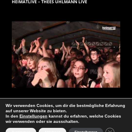
HEIMATLIVE – THEES UHLMANN LIVE
Wir verwenden Cookies, um dir die bestmögliche Erfahrung
auf unserer Website zu bieten.
In den
Einstellungen
kannst du erfahren, welche Cookies
wir verwenden oder sie ausschalten.
1989-2024 © Culturkreis Hemmoor e.V.
.. with a little help of ->
we-rock-IT (Webhosting)!
GDPR Cooki