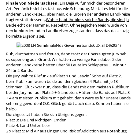
Finale von Niedersachsen.
Ein Dejá vu für mich der besonderen
Art. Persönlich sieht es fast aus wie Schiebung. Mir tat es leid für die
anderen Landkreise…. aber nein, die Juroren der anderen Landkreise
fragten statt dessen:
„Woher habt Ihr bloss solche Bands, die sind ja
Beide echt der Hammer, Respekt!“.
Ohne jeglichen Neid wurde von
den konkurrierenden Landkreisen zugestanden, dass das das einzig
korrekte Ergebnis sei.
Puh, durchatmen und freuen, denn trotz der überzeugten Jury sah
es super eng aus. Grund: Wir hatten zu wenige Fans dabei, 2 der
anderen Landkreise hatten über 50 Leute im Schlepptau … wir nur
24 für 2 Bands.
Die Jury wählte Pilefunk auf Platz 1 und Leavin´Soho auf Platz 2,
beim Publikum waren beide auf dem gleichen 4 Platz mit je 13
Stimmen. Glück war nun, dass die Bands mit dem meisten Publikum
bei der Jury nur auf Platz 5 + 6 landeten. Hätten die Bands auf Platz 3
+ 4 am meisten Publikum mit gehabt, dann wäre es für unsere Bands
sehr eng geworden! O.K. Glück gehört auch dazu, Können haben sie
halt:-)
Durchgesetzt haben Sie sich übrigens gegen:
Platz 3: Die Drei Richtigen, Emden
Platz 4: Land Unter, Leer
2 x Platz 5: Mid Air aus Lingen und Risk of Addiction aus Rotenburg