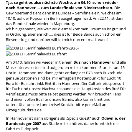
Tja, so geht es also nächste Woche, am 04.10. schon wieder
nach Hannover … zum Landesfinale
von Niedersachsen.
Die
Gewinnerband zieht dann ins Bundes – Semifinale ein, welches am
10.10. auf der Popcom in Berlin ausgetragen wird. Am 22.11. ist dann
das Bundesfinale wieder in Magdeburg.
Ich bin gespannt, wie weit wir diesmal kommen. Träumen ist gut und
in Ordnung, aber ehrlich …. dies ist für Beide Bands auch schon ein
Riesenerfolg und darüber will ich mich nun erstmal freuen!
Am 04.10. fahren wir wieder mit einem
Bus nach Hannover
und alle
Musikinteressierten sind aufgerufen mit zu kommen. Start ist um 15
Uhr in Hemmoor und dann gehts entlang der B73 nach Buxtehude…
genaue Stationen sind bei mir erfragbar! Kostenpunkt für Euch: 10
Euro für Busfahrt inkl. Eintritt in Hannover. Der Culturkreis sponsort
für Euch und unsere Nachwuchsbands die Hauptkosten des Bus! Für
Verpflegung muss bitte selbst gesorgt werden. Wir brauchen Fans
und einen vollen Bus für unsere Bands, also kommt mit und
unterstützt unsere Landkreise! Kontakt bitte per eMail an
Birte@culturkreis.de
In Hannover ist dann übrigens als „SpecialGuest“ auch
Odeville, der
Bundessieger 2007
aus Stade mit zu hören, daher lohnt sich die
Fahrt m.E. doppelt!