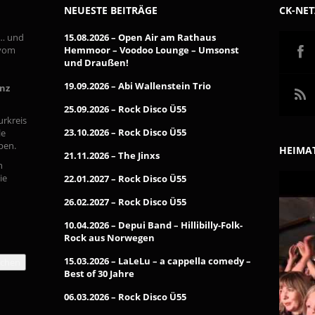
NEUESTE BEITRÄGE
CK-NE
 … und
15.08.2026 – Open Air am Rathaus
 vom
Hemmoor – Voodoo Lounge – Umsonst
und Draußen!
19.09.2026 – Abi Wallenstein Trio
inz
25.09.2026 – Rock Disco Ü55
urkreis
23.10.2026 – Rock Disco Ü55
le
pen.
HEIMAT
21.11.2026 – The Jinxs
n
ie
22.01.2027 – Rock Disco Ü55
26.02.2027 – Rock Disco Ü55
10.04.2026 – Depui Band – Hillibilly-Folk-
Rock aus Norwegen
15.03.2026 – LaLeLu – a cappella comedy –
chen
Best of 30 Jahre
06.03.2026 – Rock Disco Ü55