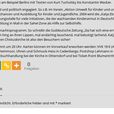
e am Beispiel Berlins mit Texten von Kurt Tucholsky bis Konstantin Wecker.
al und politisch engagiert. So z.B. im Verein „Aktion Umwelt für Kinder und u
chancen und Ausbildung für Kinder und Jugendliche. 2004 wird die „Katja Ebs
zungsstelle für viele Initiativen, die der wachsenden Kinderarmut in Deutschl
lung in Mali in der Sahel-Zone als Hilfe zur Selbsthilfe.
achtsprogramm. So schreibt die Süddeutsche Zeitung „Da hat sich eine ern
hing an ihren Lippen, mal andächtig lauschend, mal belustigt lachend, Katj
en Chistuskirche ist also den Besuchern sicher!
ginnt um 20 Uhr. Karten können im Vorverkauf erworben werden: VVK 18 € (A
in Hemmoor, Uhren und Schmuck-Hess in Cadenberge, Postshop Lehmann in O
buchhandlung bei der Kirche in Otterndorf und bei Ticket-Point Blumentritt
0
Freigaben
AR
ntlicht.
Erforderliche Felder sind mit
*
markiert