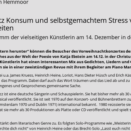
n in Hemmoor
trotz Konsum und selbstgemachtem Stress
eiten
mm der vielseitigen Künstlerin am 14. Dezember in de
n Stern herunter“ können die Besucher des Vorweihnachtkonzertes d
hes aus der Welt der Poesie von Katja Ebstein am 14.12. in der Christ
ünstlerin hat einen interessanten Mix aus Gedichten, Liedern und 
sie in einer zweistündigen Revue mit ihrem Begleiter am Piano Mar
i u.a. James Kruess, Heinrich Heine, Loriot, Hans Dieter Hüsch und Erich Kä
 das Programm. Dabei darf auch das Wort träumen und das Lied ab und zu kri
ungenes und Gesprochenes gemeinsame Sache.
icz ist eine deutsche Sängerin und Schauspielerin. Sie hat bisher mehr als 30
al veröffentlicht. Sie ist seit 1970 auf den Konzert- und Bühnenbrettern z
msterdam 1970 und Dublin 1971) international bekannt. 1980 reüssierte sie
at sie mehr als 30 Produktionen als Platte oder CD veröffentlicht und spielt
stärkt dem literarischen Genre zu. Es folgten Solo-Programme wie „Meister
chte dich nicht“ von Heinrich Heine oder das Brecht-Solo „Lasst euch nicht 