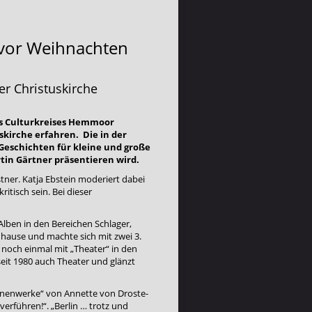
 vor Weihnachten
r Christuskirche
es Culturkreises Hemmoor
uskirche erfahren. Die in der
Geschichten für kleine und große
tin Gärtner präsentieren wird.
stner. Katja Ebstein moderiert dabei
tisch sein. Bei dieser
 Alben in den Bereichen Schlager,
uhause und machte sich mit zwei 3.
 noch einmal mit „Theater“ in den
 seit 1980 auch Theater und glänzt
innenwerke“ von Annette von Droste-
verführen!“. „Berlin … trotz und