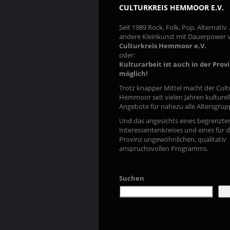
CULTURKREIS HEMMOOR E.V.
Seit 1989 Rock, Folk, Pop, Alternativ
andere Kleinkunst mit Dauerpower
Culturkreis Hemmoor e.V.
oder:
Kulturarbeit ist auch in der Prov
möglich!
Trotz knapper Mittel macht der Cult
Hemmoor seit vielen Jahren kulturel
Angebote für nahezu alle Altersgrup
Und das angesichts eines begrenzte
Interessentenkreises und eines für d
Provinz ungewöhnlichen, qualitativ
anspruchsvollen Programms.
Suchen
Su