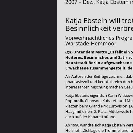
2007 – Dez., Katja Ebstei
Katja Ebstein will 
Besinnlichkeit verbr
Vorweihnachtliches Progra
Warstade-Hemmoor
(gn) Unter dem Motto „Es fällt ei
Heiteres, Besinnliches und Satirisc
Hauptstadt Berlin aufgewachsene K
Erwachsene zusammengestellt, den 
Als Autoren der Beiträge zeichnen dabe
phantasievoll und kenntnisreich durch
interessanten Mischung machen Ges
Katja Ebstein, eigentlich Karin Witkiew
Popmusik, Chanson, Kabarett und Music
Plätzen beim Grand Prix Eurovision (A
Haag mit einem 2. Platz. Mittlerweile h
auch auf der Kabarettbühne.
Ab 1990 wandte sich Katja Ebstein ver
Hülshoff, „Schlage die Trommel und für