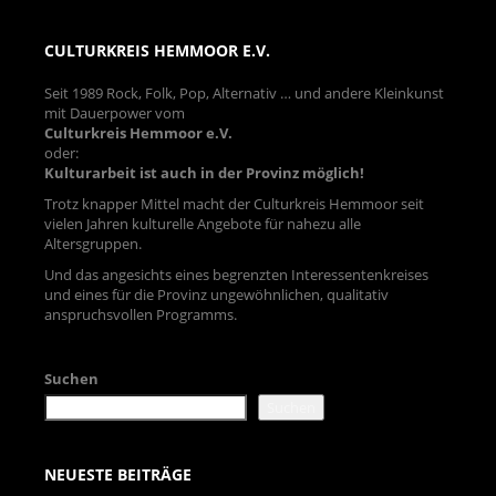
CULTURKREIS HEMMOOR E.V.
Seit 1989 Rock, Folk, Pop, Alternativ … und andere Kleinkunst
mit Dauerpower vom
Culturkreis Hemmoor e.V.
oder:
Kulturarbeit ist auch in der Provinz möglich!
Trotz knapper Mittel macht der Culturkreis Hemmoor seit
vielen Jahren kulturelle Angebote für nahezu alle
Altersgruppen.
Und das angesichts eines begrenzten Interessentenkreises
und eines für die Provinz ungewöhnlichen, qualitativ
anspruchsvollen Programms.
Suchen
Suchen
NEUESTE BEITRÄGE