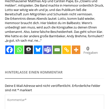
Hechthausener Matthias Arp und Carsten Pape, Ex-„Clowns und
Helden“, mitspielen. Die Band machte in Hemmoor ordentlich Druck,
Lotto war witzig wie eh und je, und das Publikum ließ die
Bereitschaft zum Mitgröhlen und Schunkeln nicht vermissen.
Die Erkenntnis dieses Abends lautet: Lotto, komm bald wieder,
Hemmoor braucht dich. Hier bleibst du im Ballbesitz. Wenn’s
unbedingt sein muss, wird auch die Königsallee zu deinen Ehren
umbenannt. Also, keine falsche Bescheidenheit. Das geht schon klar.
Wie hätte es der andere große Barmbeker, Andy Brehme, formuliert?
„Ja gut, ich sach ma‘, ne…“
0
Freigaben
HINTERLASSE EINEN KOMMENTAR
Deine E-Mail-Adresse wird nicht veröffentlicht.
Erforderliche Felder
sind mit
*
markiert