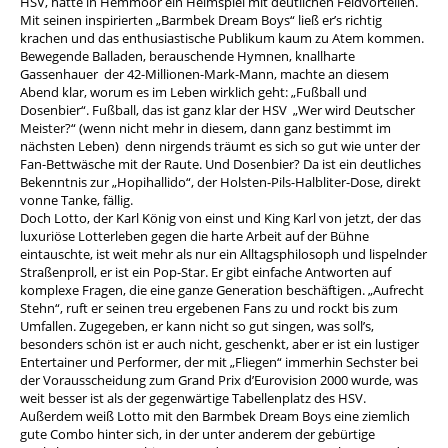
HSV, hatte in Hemmoor ein Heimspiel mit deutlichen Feldvorteilen.
Mit seinen inspirierten „Barmbek Dream Boys“ ließ er’s richtig
krachen und das enthusiastische Publikum kaum zu Atem kommen.
Bewegende Balladen, berauschende Hymnen, knallharte
Gassenhauer ­ der 42-Millionen-Mark-Mann, machte an diesem
Abend klar, worum es im Leben wirklich geht: „Fußball und
Dosenbier“. Fußball, das ist ganz klar der HSV ­ „Wer wird Deutscher
Meister?“ (wenn nicht mehr in diesem, dann ganz bestimmt im
nächsten Leben) ­ denn nirgends träumt es sich so gut wie unter der
Fan-Bettwäsche mit der Raute. Und Dosenbier? Da ist ein deutliches
Bekenntnis zur „Hopihallido“, der Holsten-Pils-Halbliter-Dose, direkt
vonne Tanke, fällig.
Doch Lotto, der Karl König von einst und King Karl von jetzt, der das
luxuriöse Lotterleben gegen die harte Arbeit auf der Bühne
eintauschte, ist weit mehr als nur ein Alltagsphilosoph und lispelnder
Straßenproll, er ist ein Pop-Star. Er gibt einfache Antworten auf
komplexe Fragen, die eine ganze Generation beschäftigen. „Aufrecht
Stehn“, ruft er seinen treu ergebenen Fans zu und rockt bis zum
Umfallen. Zugegeben, er kann nicht so gut singen, was soll’s,
besonders schön ist er auch nicht, geschenkt, aber er ist ein lustiger
Entertainer und Performer, der mit „Fliegen“ immerhin Sechster bei
der Vorausscheidung zum Grand Prix d’Eurovision 2000 wurde, was
weit besser ist als der gegenwärtige Tabellenplatz des HSV.
Außerdem weiß Lotto mit den Barmbek Dream Boys eine ziemlich
gute Combo hinter sich, in der unter anderem der gebürtige