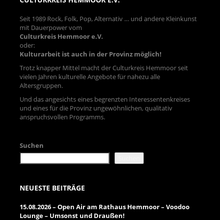
Seit 1989 Rock, Folk, Pop, Alternativ … und andere Kleinkunst
mit Dauerpower vom
Culturkreis Hemmoor e.V.
oder:
Kulturarbeit ist auch in der Provinz möglich!
Trotz knapper Mittel macht der Culturkreis Hemmoor seit
vielen Jahren kulturelle Angebote für nahezu alle
Altersgruppen.
Und das angesichts eines begrenzten Interessentenkreises
und eines für die Provinz ungewöhnlichen, qualitativ
anspruchsvollen Programms.
Suchen
Suchen
NEUESTE BEITRÄGE
15.08.2026 – Open Air am Rathaus Hemmoor – Voodoo
Lounge – Umsonst und Draußen!