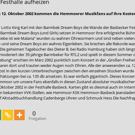
Festhalle aufheizen
 12. Oktober 2002 kommen die Hemmoorer Musikfans auf Ihre Koste
 Lotto King Karl mit den Barmbek Dream Boys die Wände der Basbecker Festh
Barmbek Dream Boys (und Girls) setzen in Hemmoor ihre erfolgreiche Bühne
 „Liebe ist wie Malaria“ wurden zu wahren Ohrwürmern und sind neben viele
o und seine Dream Boys ein wahres Eigenleben. Sie brechen alle Rekorde wa
ie geheimen Tagebücher des Dieter B. bei Radio Hamburg haben sich längst 
oderiert der 35-jährige Barmbeker für RTL2 und spielt in diesem Sommer di
bung“ erschien im März 2002 pünktlich zum Konzert in der „Großen Freiheit 
waren dort und trauten weder Augen noch Ohren. Alle der anwesenden ca. 
elbst in den kurzen Unterbrechungen zwischen den einzelnen Stücken wurde 
hätzungen bei ca. 135 db ansetzen. Es war einfach gigantisch. Dieses Konze
mmoor um unsere Fans ebenfalls in diesen Zustand absoluter musikalischer
. Oktober 2002 in der Festhalle Basbeck. Karten gibt es diesmal auch im Inte
eren bekannten VVK-Stellen, wie Hemmoor KSK Hemmoor-Basbeck Jeanslade
 Altstadtbuchhandlung Cadenberge Uhren und Schmuck Hess Die Nachfrage is
0
Freigaben