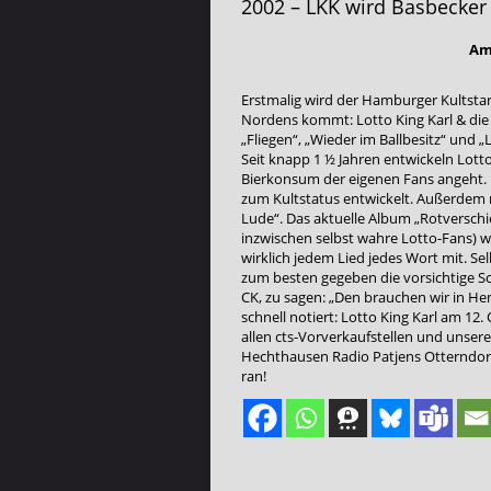
2002 – LKK wird Basbecker 
Am
Erstmalig wird der Hamburger Kultstar
Nordens kommt: Lotto King Karl & die 
„Fliegen“, „Wieder im Ballbesitz“ und
Seit knapp 1 ½ Jahren entwickeln Lott
Bierkonsum der eigenen Fans angeht. D
zum Kultstatus entwickelt. Außerdem m
Lude“. Das aktuelle Album „Rotverschie
inzwischen selbst wahre Lotto-Fans) 
wirklich jedem Lied jedes Wort mit. S
zum besten gegeben die vorsichtige Sc
CK, zu sagen: „Den brauchen wir in He
schnell notiert: Lotto King Karl am 12
allen cts-Vorverkaufstellen und uns
Hechthausen Radio Patjens Otterndorf
ran!