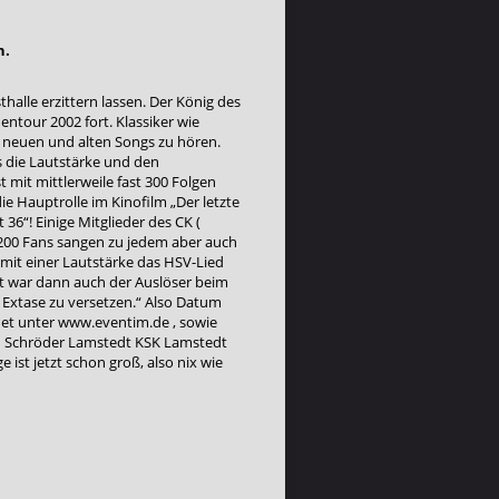
n.
alle erzittern lassen. Der König des
ntour 2002 fort. Klassiker wie
n neuen und alten Songs zu hören.
s die Lautstärke und den
mit mittlerweile fast 300 Folgen
e Hauptrolle im Kinofilm „Der letzte
36“! Einige Mitglieder des CK (
1200 Fans sangen zu jedem aber auch
mit einer Lautstärke das HSV-Lied
rt war dann auch der Auslöser beim
 Extase zu versetzen.“ Also Datum
rnet unter www.eventim.de , sowie
n Schröder Lamstedt KSK Lamstedt
t jetzt schon groß, also nix wie