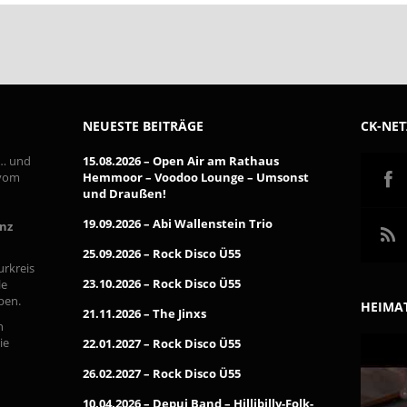
NEUESTE BEITRÄGE
CK-NE
 … und
15.08.2026 – Open Air am Rathaus
 vom
Hemmoor – Voodoo Lounge – Umsonst
und Draußen!
19.09.2026 – Abi Wallenstein Trio
inz
25.09.2026 – Rock Disco Ü55
urkreis
23.10.2026 – Rock Disco Ü55
le
pen.
HEIMAT
21.11.2026 – The Jinxs
n
ie
22.01.2027 – Rock Disco Ü55
26.02.2027 – Rock Disco Ü55
10.04.2026 – Depui Band – Hillibilly-Folk-