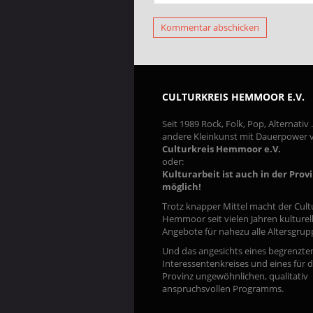
CULTURKREIS HEMMOOR E.V.
Seit 1989 Rock, Folk, Pop, Alternativ
andere Kleinkunst mit Dauerpower
Culturkreis Hemmoor e.V.
oder:
Kulturarbeit ist auch in der Prov
möglich!
Trotz knapper Mittel macht der Cult
Hemmoor seit vielen Jahren kulturel
Angebote für nahezu alle Altersgrup
Und das angesichts eines begrenzte
Interessentenkreises und eines für d
Provinz ungewöhnlichen, qualitativ
anspruchsvollen Programms.